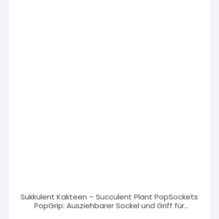
Sukkulent Kakteen – Succulent Plant PopSockets
PopGrip: Ausziehbarer Sockel und Griff für
Handys/Tablets mit Tauschbarem…