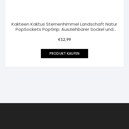
Kakteen Kaktus Sternenhimmel Landschaft Natur
PopSockets PopGrip: Ausziehbarer Sockel und
Griff für Handys/Tablets mit…
€
12,99
PRODUKT KAUFEN